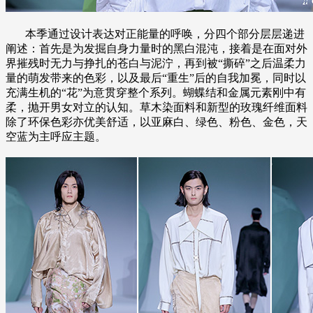
本季通过设计表达对正能量的呼唤，分四个部分层层递进
阐述：首先是为发掘自身力量时的黑白混沌，接着是在面对外
界摧残时无力与挣扎的苍白与泥泞，再到被“撕碎”之后温柔力
量的萌发带来的色彩，以及最后“重生”后的自我加冕，同时以
充满生机的“花”为意贯穿整个系列。蝴蝶结和金属元素刚中有
柔，抛开男女对立的认知。草木染面料和新型的玫瑰纤维面料
除了环保色彩亦优美舒适，以亚麻白、绿色、粉色、金色，天
空蓝为主呼应主题。